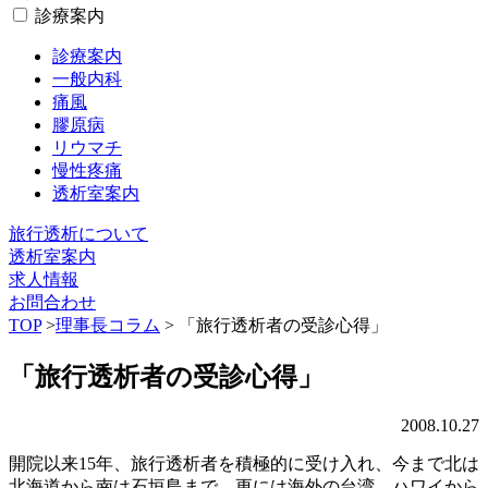
診療案内
診療案内
一般内科
痛風
膠原病
リウマチ
慢性疼痛
透析室案内
旅行透析について
透析室案内
求人情報
お問合わせ
TOP
>
理事長コラム
> 「旅行透析者の受診心得」
「旅行透析者の受診心得」
2008.10.27
開院以来15年、旅行透析者を積極的に受け入れ、今まで北は
北海道から南は石垣島まで、更には海外の台湾、ハワイから