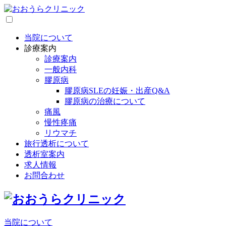
当院について
診療案内
診療案内
一般内科
膠原病
膠原病SLEの妊娠・出産Q&A
膠原病の治療について
痛風
慢性疼痛
リウマチ
旅行透析について
透析室案内
求人情報
お問合わせ
当院について